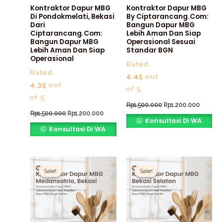
Kontraktor Dapur MBG
Kontraktor Dapur MBG
Di Pondokmelati, Bekasi
By Ciptarancang.com:
Dari
Bangun Dapur MBG
Ciptarancang.com:
Lebih Aman Dan Siap
Bangun Dapur MBG
Operasional Sesuai
Lebih Aman Dan Siap
Standar BGN
Operasional
Rated
Rated
4.45
out
4.35
out
of 5
of 5
Rp
1.500.000
Rp
1.200.000
Rp
1.500.000
Rp
1.200.000
Konsultasi Di WA
Konsultasi Di WA
Original
Current
Original
Current
price
price
price
price
Sale!
Sale!
Sale!
Sale!
was:
is:
was:
is:
Rp1.500.000.
Rp1.200.000.
Rp1.500.000.
Rp1.200