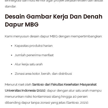
terintegrasi dari hulu ke hilir agar proyek berjalan efisien dan sesuai
standar.
Desain Gambar Kerja Dan Denah
Dapur MBG
Kami menyusun desain dapur MBG dengan mempertimbangkan:
Kapasitas produksi harian
Jumlah penerima manfaat
Alur kerja satu arah
Zonasi area kotor, bersih, dan distribusi
Menurut riset oleh
Santoso dari Fakultas Kesehatan Masyarakat
Universitas Indonesia (2021)
, dapur dengan alur satu arah mampu
menurunkan risiko kontaminasi silang hingga 40 persen
dibanding dapur tanpa zonasi yang jelas (Santoso, 2021).