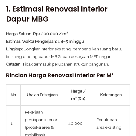
1. Estimasi Renovasi Interior
Dapur MBG
Harga Satuan:
Rp1.200.000 / m²
Estimasi Waktu Pengerjaan:
± 4–5 minggu
Lingkup:
Bongkar interior eksisting, pembentukan ruang baru,
finishing dinding dapur MBG, dan pekerjaan MEP ringan.
Catatan:
Tidak termasuk perubahan struktur bangunan.
Rincian Harga Renovasi Interior Per M²
Harga /
No
Uraian Pekerjaan
Keterangan
m² (Rp)
Pekerjaan
persiapan interior
Penutupan
1
40.000
(proteksi area &
area eksisting
mobilisasi)