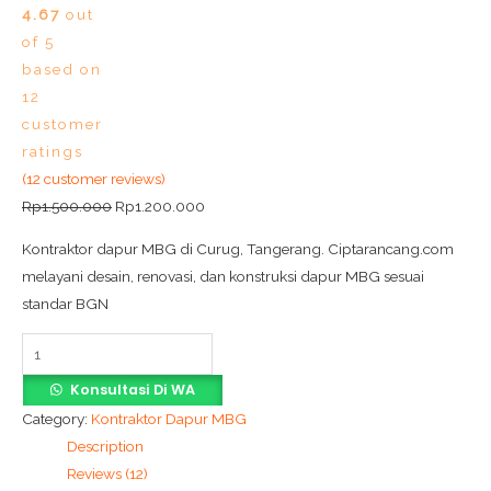
4.67
out
of 5
based on
12
customer
ratings
(
12
customer reviews)
Rp
1.500.000
Rp
1.200.000
Kontraktor dapur MBG di Curug, Tangerang. Ciptarancang.com
melayani desain, renovasi, dan konstruksi dapur MBG sesuai
standar BGN
Konsultasi Di WA
Category:
Kontraktor Dapur MBG
Description
Reviews (12)