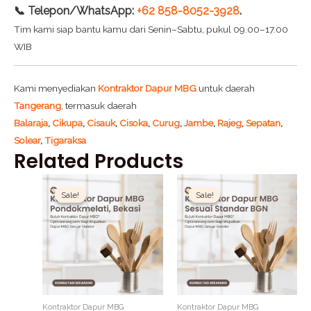
📞 Telepon/WhatsApp:
+62 858-8052-3928
.
Tim kami siap bantu kamu dari Senin–Sabtu, pukul 09.00–17.00
WIB
Kami menyediakan
Kontraktor Dapur MBG
untuk daerah
Tangerang
, termasuk daerah
Balaraja
,
Cikupa
,
Cisauk
,
Cisoka
,
Curug
,
Jambe
,
Rajeg
,
Sepatan
,
Solear
,
Tigaraksa
Related Products
Original
Current
Original
Current
price
price
price
price
Sale!
Sale!
Sale!
Sale!
was:
is:
was:
is:
Rp1.500.000.
Rp1.200.000.
Rp1.500.000.
Rp1.200
Kontraktor Dapur MBG
Kontraktor Dapur MBG