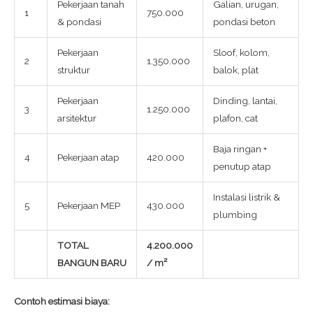
Pekerjaan tanah
Galian, urugan,
1
750.000
& pondasi
pondasi beton
Pekerjaan
Sloof, kolom,
2
1.350.000
struktur
balok, plat
Pekerjaan
Dinding, lantai,
3
1.250.000
arsitektur
plafon, cat
Baja ringan +
4
Pekerjaan atap
420.000
penutup atap
Instalasi listrik &
5
Pekerjaan MEP
430.000
plumbing
TOTAL
4.200.000
BANGUN BARU
/ m²
Contoh estimasi biaya: