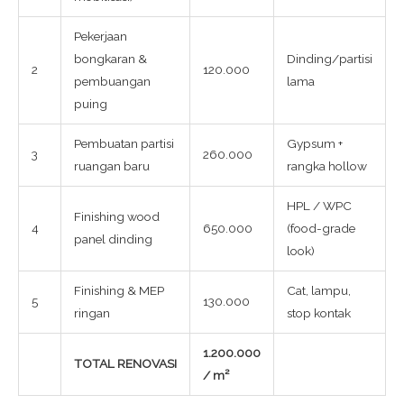
Pekerjaan
bongkaran &
Dinding/partisi
2
120.000
pembuangan
lama
puing
Pembuatan partisi
Gypsum +
3
260.000
ruangan baru
rangka hollow
HPL / WPC
Finishing wood
4
650.000
(food-grade
panel dinding
look)
Finishing & MEP
Cat, lampu,
5
130.000
ringan
stop kontak
1.200.000
TOTAL RENOVASI
/ m²