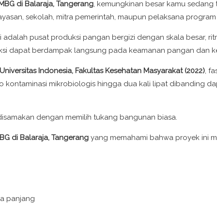
MBG di Balaraja, Tangerang
, kemungkinan besar kamu sedang 
ayasan, sekolah, mitra pemerintah, maupun pelaksana program d
alah pusat produksi pangan bergizi dengan skala besar, ritme 
ruksi dapat berdampak langsung pada keamanan pangan dan ke
Universitas Indonesia, Fakultas Kesehatan Masyarakat (2022)
, f
ko kontaminasi mikrobiologis hingga dua kali lipat dibanding d
a disamakan dengan memilih tukang bangunan biasa.
BG di Balaraja, Tangerang
yang memahami bahwa proyek ini m
ka panjang