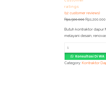
customer
ratings
(
12
customer reviews)
Rp
1.500.000
Rp
1.200.000
Butuh kontraktor dapur 
melayani desain, renova
Konsultasi Di WA
Category:
Kontraktor D