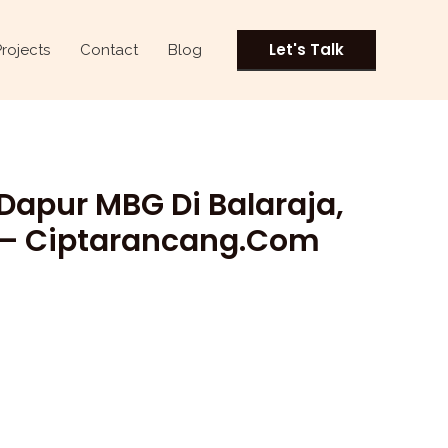
Current
price
Let's Talk
Projects
Contact
Blog
is:
Rp1.200.000.
Dapur MBG Di Balaraja,
 – Ciptarancang.com