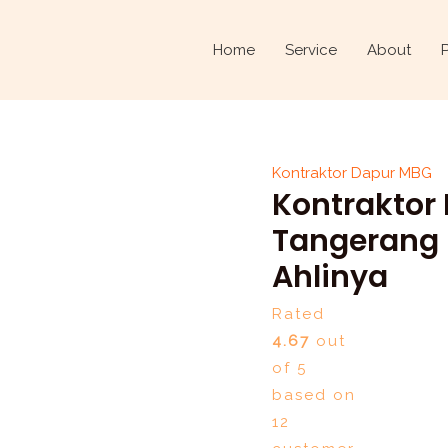
Kontraktor
Original
Dapur
price
Home
Service
About
MBG
was:
di
Rp1.500.000.
Balaraja,
Tangerang
Kontraktor Dapur MBG
–
Kontraktor 
Ciptarancang.com
Ahlinya
Tangerang
quantity
Ahlinya
Rated
4.67
out
of 5
based on
12