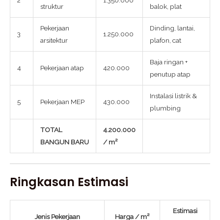
2
1.350.000
struktur
balok, plat
Pekerjaan
Dinding, lantai,
3
1.250.000
arsitektur
plafon, cat
Baja ringan +
4
Pekerjaan atap
420.000
penutup atap
Instalasi listrik &
5
Pekerjaan MEP
430.000
plumbing
TOTAL
4.200.000
BANGUN BARU
/ m²
Ringkasan Estimasi
Estimasi
Jenis Pekerjaan
Harga / m²