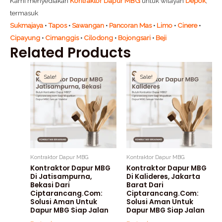
Kami menyediakan
Kontraktor Dapur MBG
untuk wilayah
Depok
,
termasuk
Sukmajaya
•
Tapos
•
Sawangan
•
Pancoran Mas
•
Limo
•
Cinere
•
Cipayung
•
Cimanggis
•
Cilodong
•
Bojongsari
•
Beji
Related Products
Original
Current
Original
Current
price
price
price
price
Sale!
Sale!
Sale!
Sale!
was:
is:
was:
is:
Rp1.500.000.
Rp1.200.000.
Rp1.500.000.
Rp1.200
Kontraktor Dapur MBG
Kontraktor Dapur MBG
Kontraktor Dapur MBG
Kontraktor Dapur MBG
Di Jatisampurna,
Di Kalideres, Jakarta
Bekasi Dari
Barat Dari
Ciptarancang.com:
Ciptarancang.com:
Solusi Aman Untuk
Solusi Aman Untuk
Dapur MBG Siap Jalan
Dapur MBG Siap Jalan