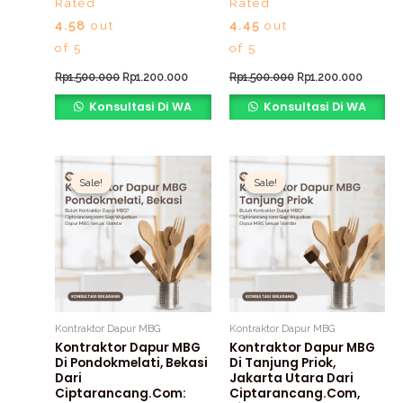
Rated
Rated
4.58
out
4.45
out
of 5
of 5
Rp
1.500.000
Rp
1.200.000
Rp
1.500.000
Rp
1.200.000
Konsultasi Di WA
Konsultasi Di WA
Original
Current
Original
Current
price
price
price
price
Sale!
Sale!
Sale!
Sale!
was:
is:
was:
is:
Rp1.500.000.
Rp1.200.000.
Rp1.500.000.
Rp1.200
Kontraktor Dapur MBG
Kontraktor Dapur MBG
Kontraktor Dapur MBG
Kontraktor Dapur MBG
Di Pondokmelati, Bekasi
Di Tanjung Priok,
Dari
Jakarta Utara Dari
Ciptarancang.com:
Ciptarancang.com,