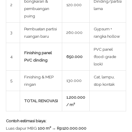
bongkaran &
Dinding/partisi
2
120.000
pembuangan
lama
puing
Pembuatan partisi
Gypsum +
3
260.000
ruangan baru
rangka hollow
PVC panel
Finishing panel
4
650.000
(food-grade
PVC dinding
look)
Finishing & MEP
Cat, lampu,
5
130.000
ringan
stop kontak
1.200.000
TOTAL RENOVASI
/ m²
Contoh estimasi biaya:
Luas dapur MBG
100 m²
→
Rp120.000.000