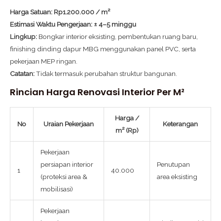
Harga Satuan:
Rp1.200.000 / m²
Estimasi Waktu Pengerjaan:
± 4–5 minggu
Lingkup:
Bongkar interior eksisting, pembentukan ruang baru,
finishing dinding dapur MBG menggunakan panel PVC, serta
pekerjaan MEP ringan.
Catatan:
Tidak termasuk perubahan struktur bangunan.
Rincian Harga Renovasi Interior Per M²
Harga /
No
Uraian Pekerjaan
Keterangan
m² (Rp)
Pekerjaan
persiapan interior
Penutupan
1
40.000
(proteksi area &
area eksisting
mobilisasi)
Pekerjaan