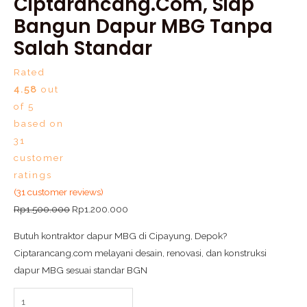
Ciptarancang.com, Siap
Bangun Dapur MBG Tanpa
Salah Standar
Rated
4.58
out
of 5
based on
31
customer
ratings
(
31
customer reviews)
Rp
1.500.000
Rp
1.200.000
Butuh kontraktor dapur MBG di Cipayung, Depok?
Ciptarancang.com melayani desain, renovasi, dan konstruksi
dapur MBG sesuai standar BGN