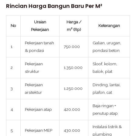
Rincian Harga Bangun Baru Per M²
Uraian
Harga /
No
Keterangan
Pekerjaan
m² (Rp)
Pekerjaan tanah
Galian, urugan,
1
750.000
& pondasi
pondasi beton
Pekerjaan
Sloof, kolom,
2
1.350.000
struktur
balok, plat
Pekerjaan
Dinding, lantai,
3
1.250.000
arsitektur
plafon, cat
Baja ringan +
4
Pekerjaan atap
420.000
penutup atap
Instalasi listrik &
5
Pekerjaan MEP
430.000
plumbing