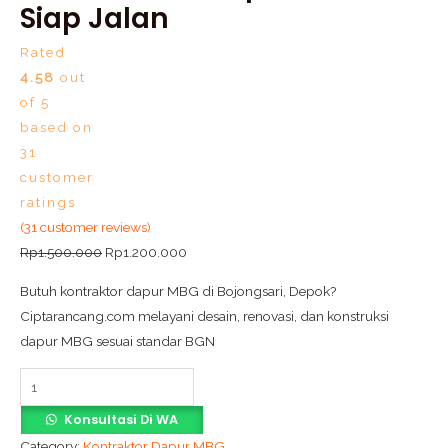
Siap Jalan
Rated
4.58
out
of 5
based on
31
customer
ratings
(
31
customer reviews)
Rp
1.500.000
Rp
1.200.000
Butuh kontraktor dapur MBG di Bojongsari, Depok?
Ciptarancang.com melayani desain, renovasi, dan konstruksi
dapur MBG sesuai standar BGN
Konsultasi Di WA
Category:
Kontraktor Dapur MBG