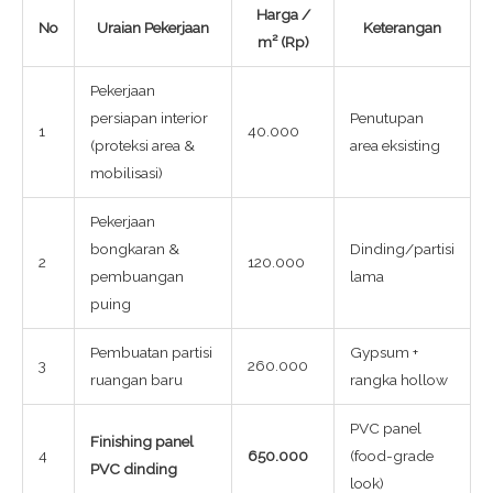
Harga /
No
Uraian Pekerjaan
Keterangan
m² (Rp)
Pekerjaan
persiapan interior
Penutupan
1
40.000
(proteksi area &
area eksisting
mobilisasi)
Pekerjaan
bongkaran &
Dinding/partisi
2
120.000
pembuangan
lama
puing
Pembuatan partisi
Gypsum +
3
260.000
ruangan baru
rangka hollow
PVC panel
Finishing panel
4
650.000
(food-grade
PVC dinding
look)