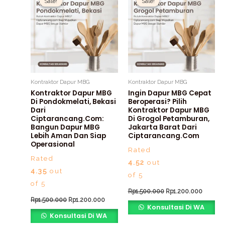
Sale!
Sale!
Sale!
Sale!
was:
is:
was:
is:
Rp1.500.000.
Rp1.200.000.
Rp1.500.000.
Rp1.200
Kontraktor Dapur MBG
Kontraktor Dapur MBG
Kontraktor Dapur MBG
Ingin Dapur MBG Cepat
Di Pondokmelati, Bekasi
Beroperasi? Pilih
Dari
Kontraktor Dapur MBG
Ciptarancang.com:
Di Grogol Petamburan,
Bangun Dapur MBG
Jakarta Barat Dari
Lebih Aman Dan Siap
Ciptarancang.com
Operasional
Rated
Rated
4.52
out
4.35
out
of 5
of 5
Rp
1.500.000
Rp
1.200.000
Rp
1.500.000
Rp
1.200.000
Konsultasi Di WA
Konsultasi Di WA