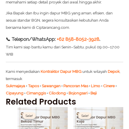
memahami setiap detail proyek dari awal hingga akhir.
Jika Bapak dan Ibu ingin dapur MBG yang aman, efisien, dan
sesuai standar BGN, segera konsultasikan kebutuhan Anda
bersama kami di Ciptarancang.com.
📞 Telepon/WhatsApp:
+62 858-8052-3928
.
Tim kami siap bantu kamu dari Senin–Sabtu, pukul 09.00–17.00
WIB
Kami menyediakan
Kontraktor Dapur MBG
untuk wilayah
Depok
,
termasuk
Sukmajaya
•
Tapos
•
Sawangan
•
Pancoran Mas
•
Limo
•
Cinere
•
Cipayung
•
Cimanggis
•
Cilodong
•
Bojongsari
•
Beji
Related Products
Original
Current
Original
Current
price
price
price
price
Sale!
Sale!
Sale!
Sale!
was:
is:
was:
is:
Rp1.500.000.
Rp1.200.000.
Rp1.500.000.
Rp1.200