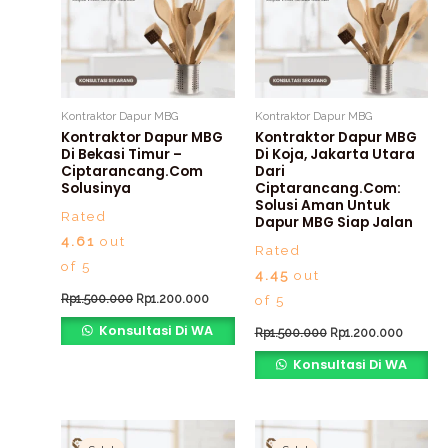
Kontraktor Dapur MBG
Kontraktor Dapur MBG
Kontraktor Dapur MBG
Kontraktor Dapur MBG
Di Bekasi Timur –
Di Koja, Jakarta Utara
Ciptarancang.com
Dari
Solusinya
Ciptarancang.com:
Solusi Aman Untuk
Rated
Dapur MBG Siap Jalan
4.61
out
Rated
of 5
4.45
out
Rp
1.500.000
Rp
1.200.000
of 5
Konsultasi Di WA
Rp
1.500.000
Rp
1.200.000
Konsultasi Di WA
Original
Current
Original
Current
price
price
price
price