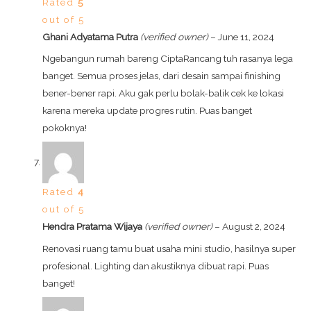
Rated
5
out of 5
Ghani Adyatama Putra
(verified owner)
–
June 11, 2024
Ngebangun rumah bareng CiptaRancang tuh rasanya lega
banget. Semua proses jelas, dari desain sampai finishing
bener-bener rapi. Aku gak perlu bolak-balik cek ke lokasi
karena mereka update progres rutin. Puas banget
pokoknya!
Rated
4
out of 5
Hendra Pratama Wijaya
(verified owner)
–
August 2, 2024
Renovasi ruang tamu buat usaha mini studio, hasilnya super
profesional. Lighting dan akustiknya dibuat rapi. Puas
banget!