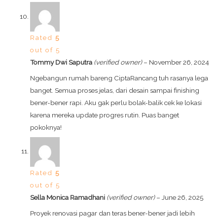
Rated
5
out of 5
Tommy Dwi Saputra
(verified owner)
–
November 26, 2024
Ngebangun rumah bareng CiptaRancang tuh rasanya lega
banget. Semua proses jelas, dari desain sampai finishing
bener-bener rapi. Aku gak perlu bolak-balik cek ke lokasi
karena mereka update progres rutin. Puas banget
pokoknya!
Rated
5
out of 5
Sella Monica Ramadhani
(verified owner)
–
June 26, 2025
Proyek renovasi pagar dan teras bener-bener jadi lebih