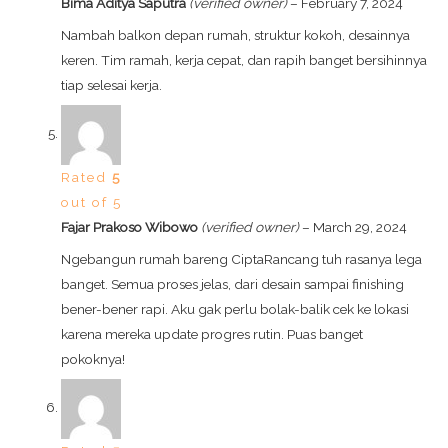
Bima Aditya Saputra
(verified owner)
–
February 7, 2024
Nambah balkon depan rumah, struktur kokoh, desainnya
keren. Tim ramah, kerja cepat, dan rapih banget bersihinnya
tiap selesai kerja.
Rated
5
out of 5
Fajar Prakoso Wibowo
(verified owner)
–
March 29, 2024
Ngebangun rumah bareng CiptaRancang tuh rasanya lega
banget. Semua proses jelas, dari desain sampai finishing
bener-bener rapi. Aku gak perlu bolak-balik cek ke lokasi
karena mereka update progres rutin. Puas banget
pokoknya!