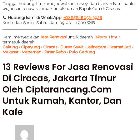
Tinggal hubungi tim kami, jadwalkan survey, dan biarkan kami bantu
wujudkan renovasi terbaik untuk rumah Bapak/Ibu di Ciracas.
📞
Hubungi kami di WhatsApp:
+62 858-8052-3928
Konsultasi Senin–Sabtu | Jam 09.00 – 17.00 WIB
Kami menyediakan
Jasa Renovasi
untuk daerah
Jakarta Timur
,
termasuk daerah
Cakung
•
Cipayung
•
Ciracas
•
Duren Sawit
•
Jatinegara
•
Kramat Jati
•
Makasar
•
Matraman
•
Pasar Rebo
•
Pulo Gadung
13 Reviews For
Jasa Renovasi
Di Ciracas, Jakarta Timur
Oleh Ciptarancang.com
Untuk Rumah, Kantor, Dan
Kafe