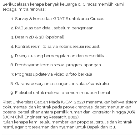
Berikut alasan kenapa banyak keluarga di Ciracas memilih kami
sebagai mitra renovasi:
Survey & konsultasi GRATIS untuk area Ciracas
RAB jelas dan detail sebelum pengerjaan
Desain 2D & 3D (opsional)
Kontrak resmi (bisa via notaris sesuai request)
Pekerja tukang berpengalaman dan bersertifikat
Pembayaran termin sesuai progres lapangan
Progress update via video & foto berkala
Garansi pekerjaan sesuai jenis instalasi/konstruksi
Fleksibel untuk material premium maupun hemat
Riset Universitas Gadjah Mada (UGM, 2022) menemukan bahwa sistem
dokumentasi dan kontrak pada proyek renovasi dapat menurunkan
potensi perselisihan antara pemilik rumah dan kontraktor hingga
70%
(UGM Civil Engineering Research, 2022).
Itulah kenapa kami selalu memberikan proposal tertulis dan kontrak
resmi, agar proses aman dan nyaman untuk Bapak dan Ibu.