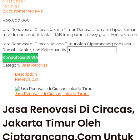
customer
ratings
(
13
customer reviews)
Rp
6.000.000
Jasa Renovasi di Ciracas Jakarta Timur. Renovasi rumah, dapur, kamar
mandi, dan tambah lantai. RAB transparan, survey gratis, kontrak resmi
Jasa Renovasi di Ciracas, Jakarta Timur oleh Ciptarancang.com untuk
Rumah, Kantor, dan Kafe quantity
Konsultasi Di WA
Category:
Jasa Renovasi
Description
Reviews (13)
Jasa Renovasi di Ciracas, Jakarta Timur
Jasa Renovasi Di Ciracas,
Jakarta Timur Oleh
Ciptarancang.com Untuk