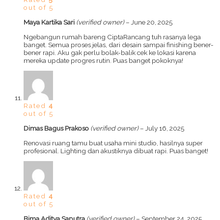
out of 5
Maya Kartika Sari
(verified owner)
–
June 20, 2025
Ngebangun rumah bareng CiptaRancang tuh rasanya lega
banget. Semua proses jelas, dari desain sampai finishing bener-
bener rapi. Aku gak perlu bolak-balik cek ke lokasi karena
mereka update progres rutin. Puas banget pokoknya!
Rated
4
out of 5
Dimas Bagus Prakoso
(verified owner)
–
July 16, 2025
Renovasi ruang tamu buat usaha mini studio, hasilnya super
profesional. Lighting dan akustiknya dibuat rapi. Puas banget!
Rated
4
out of 5
Bima Aditya Saputra
(verified owner)
–
September 24, 2025