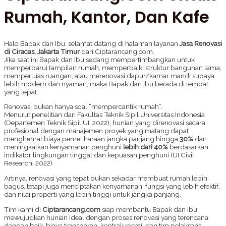
Rumah, Kantor, Dan Kafe
Halo Bapak dan Ibu, selamat datang di halaman layanan
Jasa Renovasi
di Ciracas, Jakarta Timur
dari Ciptarancang.com.
Jika saat ini Bapak dan Ibu sedang mempertimbangkan untuk
memperbarui tampilan rumah, memperbaiki struktur bangunan lama,
memperluas ruangan, atau merenovasi dapur/kamar mandi supaya
lebih modern dan nyaman, maka Bapak dan Ibu berada di tempat
yang tepat.
Renovasi bukan hanya soal “mempercantik rumah”.
Menurut penelitian dari Fakultas Teknik Sipil Universitas Indonesia
(Departemen Teknik Sipil UI, 2022), hunian yang direnovasi secara
profesional dengan manajemen proyek yang matang dapat
menghemat biaya pemeliharaan jangka panjang hingga
30%
dan
meningkatkan kenyamanan penghuni
lebih dari 40%
berdasarkan
indikator lingkungan tinggal dan kepuasan penghuni (UI Civil
Research, 2022).
Artinya, renovasi yang tepat bukan sekadar membuat rumah lebih
bagus, tetapi juga menciptakan kenyamanan, fungsi yang lebih efektif,
dan nilai properti yang lebih tinggi untuk jangka panjang.
Tim kami di
Ciptarancang.com
siap membantu Bapak dan Ibu
mewujudkan hunian ideal dengan proses renovasi yang terencana
dengan baik, biaya transparan, kontrak resmi, dan tim pelaksana