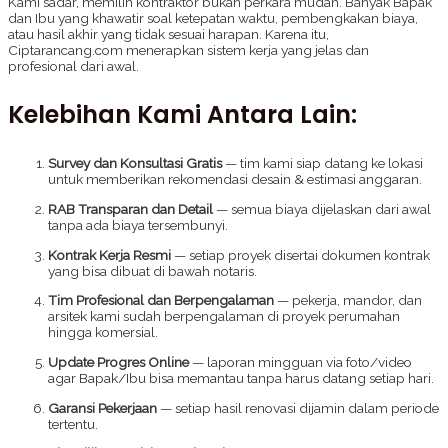
Kami sadar, memilih kontraktor bukan perkara mudah. Banyak Bapak
dan Ibu yang khawatir soal ketepatan waktu, pembengkakan biaya,
atau hasil akhir yang tidak sesuai harapan. Karena itu,
Ciptarancang.com menerapkan sistem kerja yang jelas dan
profesional dari awal.
Kelebihan Kami Antara Lain:
Survey dan Konsultasi Gratis
— tim kami siap datang ke lokasi
untuk memberikan rekomendasi desain & estimasi anggaran.
RAB Transparan dan Detail
— semua biaya dijelaskan dari awal
tanpa ada biaya tersembunyi.
Kontrak Kerja Resmi
— setiap proyek disertai dokumen kontrak
yang bisa dibuat di bawah notaris.
Tim Profesional dan Berpengalaman
— pekerja, mandor, dan
arsitek kami sudah berpengalaman di proyek perumahan
hingga komersial.
Update Progres Online
— laporan mingguan via foto/video
agar Bapak/Ibu bisa memantau tanpa harus datang setiap hari.
Garansi Pekerjaan
— setiap hasil renovasi dijamin dalam periode
tertentu.