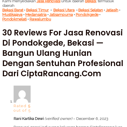
Kami menyediakan
Jasa Renovasi
untuk daerah
Bekasi
, termasuk
daerah
Bekasi Barat
•
Bekasi Timur
•
Bekasi Utara
•
Bekasi Selatan
•
Jatiasih
•
Mustikajaya
•
Medansatria
•
Jatisampurna
•
Pondokgede
•
Pondokmelati
•
Rawalumbu
30 Reviews For
Jasa Renovasi
Di Pondokgede, Bekasi —
Bangun Ulang Hunian
Dengan Sentuhan Profesional
Dari CiptaRancang.com
Rated
5
out of 5
Rani Kartika Dewi
(verified owner)
–
December 6, 2023
Renovasi garasi jadi ruang keluarga bareng CiptaRancang luar