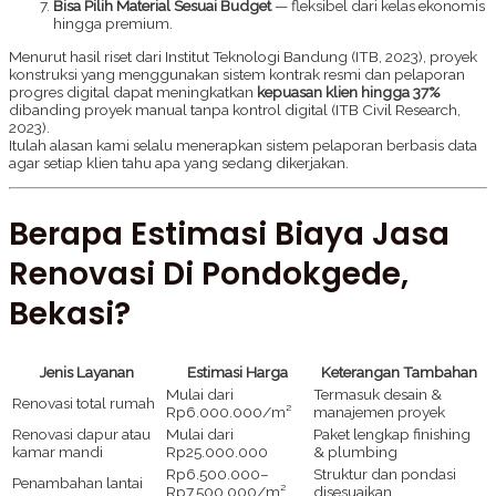
Bisa Pilih Material Sesuai Budget
— fleksibel dari kelas ekonomis
hingga premium.
Menurut hasil riset dari Institut Teknologi Bandung (ITB, 2023), proyek
konstruksi yang menggunakan sistem kontrak resmi dan pelaporan
progres digital dapat meningkatkan
kepuasan klien hingga 37%
dibanding proyek manual tanpa kontrol digital (ITB Civil Research,
2023).
Itulah alasan kami selalu menerapkan sistem pelaporan berbasis data
agar setiap klien tahu apa yang sedang dikerjakan.
Berapa Estimasi Biaya Jasa
Renovasi Di Pondokgede,
Bekasi?
Jenis Layanan
Estimasi Harga
Keterangan Tambahan
Mulai dari
Termasuk desain &
Renovasi total rumah
Rp6.000.000/m²
manajemen proyek
Renovasi dapur atau
Mulai dari
Paket lengkap finishing
kamar mandi
Rp25.000.000
& plumbing
Rp6.500.000–
Struktur dan pondasi
Penambahan lantai
Rp7.500.000/m²
disesuaikan