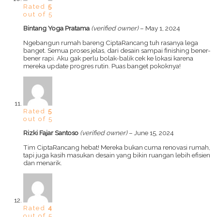
Rated
5
out of 5
Bintang Yoga Pratama
(verified owner)
–
May 1, 2024
Ngebangun rumah bareng CiptaRancang tuh rasanya lega
banget. Semua proses jelas, dari desain sampai finishing bener-
bener rapi. Aku gak perlu bolak-balik cek ke lokasi karena
mereka update progres rutin. Puas banget pokoknya!
Rated
5
out of 5
Rizki Fajar Santoso
(verified owner)
–
June 15, 2024
Tim CiptaRancang hebat! Mereka bukan cuma renovasi rumah,
tapi juga kasih masukan desain yang bikin ruangan lebih efisien
dan menarik.
Rated
4
out of 5