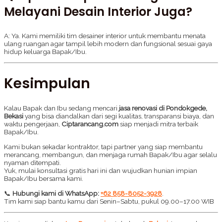
Melayani Desain Interior Juga?
A: Ya. Kami memiliki tim desainer interior untuk membantu menata
ulang ruangan agar tampil lebih modern dan fungsional sesuai gaya
hidup keluarga Bapak/Ibu.
Kesimpulan
Kalau Bapak dan Ibu sedang mencari
jasa renovasi di Pondokgede,
Bekasi
yang bisa diandalkan dari segi kualitas, transparansi biaya, dan
waktu pengerjaan,
Ciptarancang.com
siap menjadi mitra terbaik
Bapak/Ibu.
Kami bukan sekadar kontraktor, tapi partner yang siap membantu
merancang, membangun, dan menjaga rumah Bapak/Ibu agar selalu
nyaman ditempati.
Yuk, mulai konsultasi gratis hari ini dan wujudkan hunian impian
Bapak/Ibu bersama kami.
📞
Hubungi kami di WhatsApp:
+62 858-8052-3928
.
Tim kami siap bantu kamu dari Senin–Sabtu, pukul 09.00–17.00 WIB