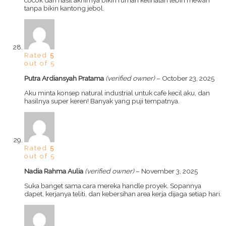
cocok dan hasil akhirnya bikin rumah kelihatan lebih mewah
tanpa bikin kantong jebol.
Rated
5
out of 5
Putra Ardiansyah Pratama
(verified owner)
–
October 23, 2025
Aku minta konsep natural industrial untuk cafe kecil aku, dan
hasilnya super keren! Banyak yang puji tempatnya.
Rated
5
out of 5
Nadia Rahma Aulia
(verified owner)
–
November 3, 2025
Suka banget sama cara mereka handle proyek. Sopannya
dapet, kerjanya teliti, dan kebersihan area kerja dijaga setiap hari.