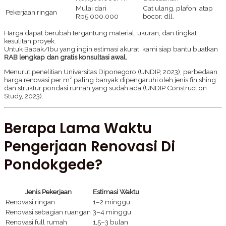
Mulai dari
Cat ulang, plafon, atap
Pekerjaan ringan
Rp5.000.000
bocor, dll.
Harga dapat berubah tergantung material, ukuran, dan tingkat
kesulitan proyek.
Untuk Bapak/Ibu yang ingin estimasi akurat, kami siap bantu buatkan
RAB lengkap dan gratis konsultasi awal.
Menurut penelitian Universitas Diponegoro (UNDIP, 2023), perbedaan
harga renovasi per m² paling banyak dipengaruhi oleh jenis finishing
dan struktur pondasi rumah yang sudah ada (UNDIP Construction
Study, 2023).
Berapa Lama Waktu
Pengerjaan Renovasi Di
Pondokgede?
Jenis Pekerjaan
Estimasi Waktu
Renovasi ringan
1–2 minggu
Renovasi sebagian ruangan
3–4 minggu
Renovasi full rumah
1,5–3 bulan