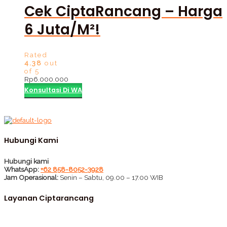
Cek CiptaRancang – Harga
6 Juta/m²!
Rated
4.38
out
of 5
Rp
6.000.000
Konsultasi Di WA
Hubungi Kami
Hubungi kami
WhatsApp:
+62 858-8052-3928
Jam Operasional:
Senin – Sabtu, 09.00 – 17.00 WIB
Layanan Ciptarancang