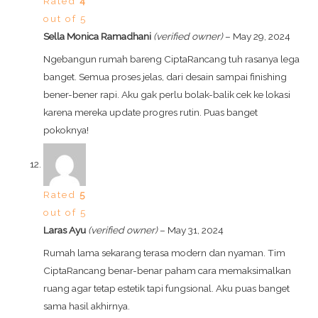
Rated
4
out of 5
Sella Monica Ramadhani
(verified owner)
–
May 29, 2024
Ngebangun rumah bareng CiptaRancang tuh rasanya lega
banget. Semua proses jelas, dari desain sampai finishing
bener-bener rapi. Aku gak perlu bolak-balik cek ke lokasi
karena mereka update progres rutin. Puas banget
pokoknya!
Rated
5
out of 5
Laras Ayu
(verified owner)
–
May 31, 2024
Rumah lama sekarang terasa modern dan nyaman. Tim
CiptaRancang benar-benar paham cara memaksimalkan
ruang agar tetap estetik tapi fungsional. Aku puas banget
sama hasil akhirnya.