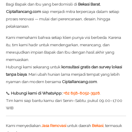
Bagi Bapak dan Ibu yang berdomisili di
Bekasi Barat
,
CiptaRancang.com
siap menjadi mitra terpercaya dalam setiap
proses renovasi — mulai dari perencanaan, desain, hingga
pelaksanaan.
Kami memahami bahwa setiap klien punya visi berbeda. Karena
itu, tim kami hadir untuk mendengarkan, merancang, dan
mewujudkan impian Bapak dan Ibu dengan hasil akhir yang
memuaskan.
Hubungi kami sekarang untuk
konsultasi gratis dan survey lokasi
tanpa biaya
. Mari ubah hunian lama menjadi tempat yang lebih
nyaman dan modern bersama
CiptaRancang.com
.
📞
Hubungi kami di WhatsApp:
+62 858-8052-3928
.
Tim kami siap bantu kamu dari Senin–Sabtu, pukul 09.00–17.00
WIB
Kami menyediakan
Jasa Renovasi
untuk daerah
Bekasi
, termasuk