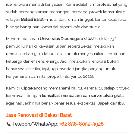
ide renovasi menjadi kenyataan. Kami adalah tim profesional yang
sudah berpengalaman menangani berbagai proyek konstruksi di
wilayah
Bekasi Barat
—mulai dari rumah tinggal, kantor kecil, ruko,
hingga bangunan komersial seperti kafe dan studio.
Menurut data dari
Universitas Diponegoro (2022)
, sekitar 73%
pemilik rumah di kawasan urban seperti Bekasi melakukan
renovasi setiap 5–10 tahun sekali untuk menyesuaikan kebutuhan
keluarga dan efisiensi energi. Jadi, melakukan renovasi bukan
hanya soal estetika, tapi juga investasi jangka panjang untuk
kenyamanan dan nilai properti (Suryanto, 2022).
Kami di CiptaRancang memahami hal itu. Karena itu, setiap proyek
kami awali dengan
konsultasi mendalam dan survei lokasi gratis
agar hasil akhirnya benar-benar sesuai ekspektasi Bapak dan Ibu.
Jasa Renovasi di Bekasi Barat
📞 Telepon/WhatsApp:
+62 858-8052-3928
.