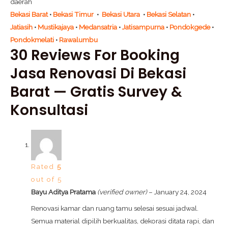
daerah
Bekasi Barat
•
Bekasi Timur
•
Bekasi Utara
•
Bekasi Selatan
•
Jatiasih
•
Mustikajaya
•
Medansatria
•
Jatisampurna
•
Pondokgede
•
Pondokmelati
•
Rawalumbu
30 Reviews For
Booking
Jasa Renovasi Di Bekasi
Barat — Gratis Survey &
Konsultasi
Rated
5
out of 5
Bayu Aditya Pratama
(verified owner)
–
January 24, 2024
Renovasi kamar dan ruang tamu selesai sesuai jadwal.
Semua material dipilih berkualitas, dekorasi ditata rapi, dan