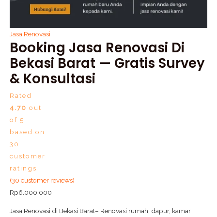
Jasa Renovasi
Booking Jasa Renovasi Di
Bekasi Barat — Gratis Survey
& Konsultasi
Rated
4.70
out
of 5
based on
30
customer
ratings
(
30
customer reviews)
Rp
6.000.000
Jasa Renovasi di Bekasi Barat– Renovasi rumah, dapur, kamar