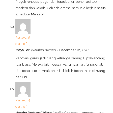
Proyek renovasi pagar dan teras bener-bener jadi lebih
modern dan kokoh. Gak ada drama, semua dikerjain sesuai
schedule. Mantap!
Rated
5
out of 5
Maya Sari
(verified owner)
–
December 18, 2024
Renovasi garasi jadi ruang keluarga bareng CiptaRancang
luar biasa. Mereka bikin desain yang nyaman, fungsional,
dan tetap estetik. Anak-anak jadi lebih betah main di ruang
baru ini.
Rated
4
out of 5
Hendra Pratama Wijaya
(verified owner)
–
January 3, 2025