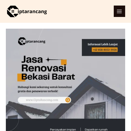
Skip
Booking
Main
to
Jasa
Men
content
Renovasi
di
Bekasi
Barat
—
Gratis
Survey
&
Konsultasi
quantity