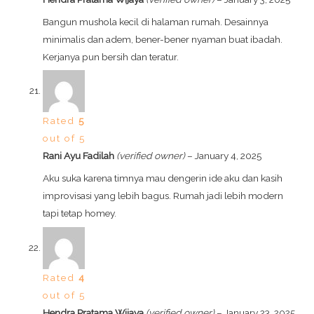
Bangun mushola kecil di halaman rumah. Desainnya
minimalis dan adem, bener-bener nyaman buat ibadah.
Kerjanya pun bersih dan teratur.
Rated
5
out of 5
Rani Ayu Fadilah
(verified owner)
–
January 4, 2025
Aku suka karena timnya mau dengerin ide aku dan kasih
improvisasi yang lebih bagus. Rumah jadi lebih modern
tapi tetap homey.
Rated
4
out of 5
Hendra Pratama Wijaya
(verified owner)
–
January 23, 2025