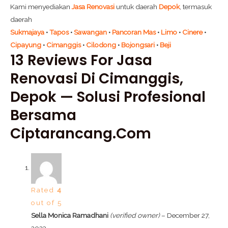
Kami menyediakan
Jasa Renovasi
untuk daerah
Depok
, termasuk
daerah
Sukmajaya
•
Tapos
•
Sawangan
•
Pancoran Mas
•
Limo
•
Cinere
•
Cipayung
•
Cimanggis
•
Cilodong
•
Bojongsari
•
Beji
13 Reviews For
Jasa
Renovasi Di Cimanggis,
Depok — Solusi Profesional
Bersama
Ciptarancang.com
Rated
4
out of 5
Sella Monica Ramadhani
(verified owner)
–
December 27,
2023