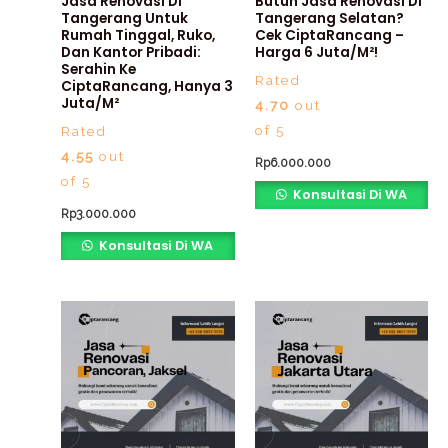
Jasa Renovasi Di
Butuh Jasa Renovasi Di
Tangerang Untuk
Tangerang Selatan?
Rumah Tinggal, Ruko,
Cek CiptaRancang –
Dan Kantor Pribadi:
Harga 6 Juta/m²!
Serahin Ke
Rated
CiptaRancang, Hanya 3
Juta/m²
4.70
out
of 5
Rated
4.55
out
Rp
6.000.000
of 5
Konsultasi Di WA
Rp
3.000.000
Konsultasi Di WA