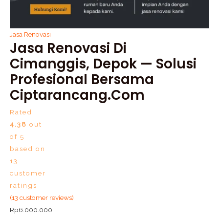
Jasa Renovasi
Jasa Renovasi Di
Cimanggis, Depok — Solusi
Profesional Bersama
Ciptarancang.com
Rated
4.38
out
of 5
based on
13
customer
ratings
(
13
customer reviews)
Rp
6.000.000