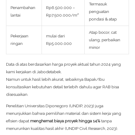
Termasuk
Penambahan
Rp6.500.000 –
penguatan
lantai
Rp7.500.000/m²
pondasi & atap
Atap bocor, cat
Pekerjaan
mulai dari
ulang, perbaikan
ringan
Rp5.000.000
minor
Data di atas berdasarkan harga proyek aktual tahun 2024 yang
kami kerjakan di Jabodetabek.
Namun untuk hasil lebih akurat, sebaiknya Bapak/Ibu
konsultasikan kebutuhan detail terlebih dahulu agar RAB bisa
disesuaikan.
Penelitian Universitas Diponegoro (UNDIP, 2023) juga
menunjukkan bahwa pemilihan material dan sistem kerja yang
efisien dapat
menghemat biaya proyek hingga 14%
tanpa
menurunkan kualitas hasil akhir (UNDIP Civil Research, 2023).