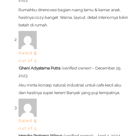
Rumahku direnovasi bagian ruang tamu & kamar anak,
hasilnya cozy banget. Warna, layout, detail interiornya bikin
betah di rumah.
Rated
5
out of 5
Ghani Adyatama Putra
(verified owner)
–
December 29,
2023
Aku minta konsep natural industrial untuk cafe kecil aku,
dan hasilnya super keren! Banyak yang puji tempatnya.
Rated
5
out of 5
Hendra Pratama Wijaya
(verified owner)
–
April 1, 2024