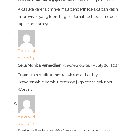
Aku suka karena timnya mau dengerin ide aku dan kasih
improvisasi yang lebih bagus. Rumah jadi lebih modern
tapi tetap homey.
Rated
4
out of 5
Sella Monica Ramadhani
(verified owner)
–
July 26, 2024
Pesen bikin rooftop mini untuk santai, hasilnya
instagramable parah. Prosesnya juga cepat, gak ribet.
Worth it!
Rated
4
out of 5
Rani Ayu Fadilah
(verified owner)
–
August 20, 2024