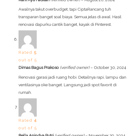
Awalnya takut overbudget, tapi CiptaRancang tuh
transparan banget soal biaya. Semua jelas di awal. Hasil
renovasi dapurku cantik banget, kayak di Pinterest.
Rated
5
out of 5
Dimas Bagus Prakoso
(verified owner)
–
October 30, 2024
Renovasi garasi jadi ruang hobi. Detailnya rapi, lampu dan
ventilasinya oke banget. Langsung jadi spot favorit di
rumah.
Rated
4
out of 5
Bella Anindya Putri
(verified owner)
–
November 29, 2024