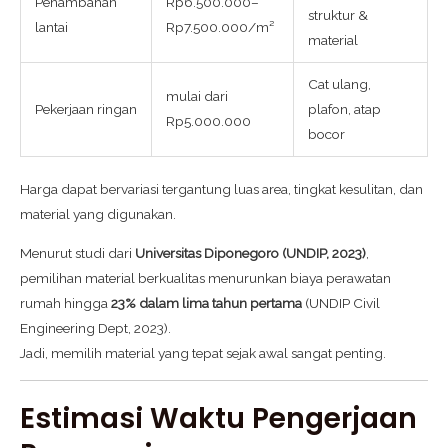
Penambahan
Rp6.500.000–
struktur &
lantai
Rp7.500.000/m²
material
Cat ulang,
mulai dari
Pekerjaan ringan
plafon, atap
Rp5.000.000
bocor
Harga dapat bervariasi tergantung luas area, tingkat kesulitan, dan
material yang digunakan.
Menurut studi dari
Universitas Diponegoro (UNDIP, 2023)
,
pemilihan material berkualitas menurunkan biaya perawatan
rumah hingga
23% dalam lima tahun pertama
(UNDIP Civil
Engineering Dept, 2023).
Jadi, memilih material yang tepat sejak awal sangat penting.
Estimasi Waktu Pengerjaan