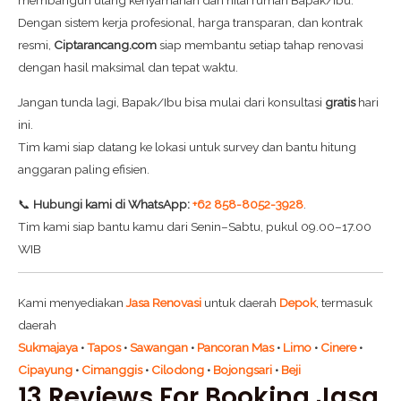
membangun ulang kenyamanan dan nilai rumah Bapak/Ibu.
Dengan sistem kerja profesional, harga transparan, dan kontrak
resmi,
Ciptarancang.com
siap membantu setiap tahap renovasi
dengan hasil maksimal dan tepat waktu.
Jangan tunda lagi, Bapak/Ibu bisa mulai dari konsultasi
gratis
hari
ini.
Tim kami siap datang ke lokasi untuk survey dan bantu hitung
anggaran paling efisien.
📞
Hubungi kami di WhatsApp:
+62 858-8052-3928
.
Tim kami siap bantu kamu dari Senin–Sabtu, pukul 09.00–17.00
WIB
Kami menyediakan
Jasa Renovasi
untuk daerah
Depok
, termasuk
daerah
Sukmajaya
•
Tapos
•
Sawangan
•
Pancoran Mas
•
Limo
•
Cinere
•
Cipayung
•
Cimanggis
•
Cilodong
•
Bojongsari
•
Beji
13 Reviews For
Booking Jasa