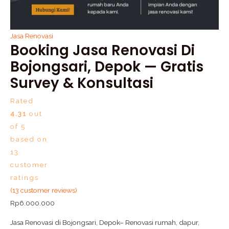
Jasa Renovasi
Booking Jasa Renovasi Di
Bojongsari, Depok — Gratis
Survey & Konsultasi
Rated
4.31
out
of 5
based on
13
customer
ratings
(
13
customer reviews)
Rp
6.000.000
Jasa Renovasi di Bojongsari, Depok– Renovasi rumah, dapur,