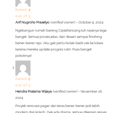
Rated
4
out of 5
Arif Nugroho Prasetyo
(verified owner)
–
October 9, 2024
Ngebangun rumah bareng CiptaRancang tuh rasanya lega
banget. Semua proses jelas, dari desain sampai finishing
bener-bener rapi. Aku gak perlu bolak-balik cek ke lokasi
karena mereka update progres rutin. Puas banget
pokoknya!
Rated
5
out of 5
Hendra Pratama Wijaya
(verified owner)
–
November 16,
2024
Proyek renovasi pagar dan teras bener-bener jadi lebih
modern dan kokoh. Gak ada drama, semua dikerjain sesuai