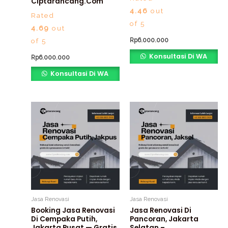
Ciptarancang.com
4.46
out
Rated
of 5
4.69
out
Rp
6.000.000
of 5
Konsultasi Di WA
Rp
6.000.000
Konsultasi Di WA
Jasa Renovasi
Jasa Renovasi
Booking Jasa Renovasi
Jasa Renovasi Di
Di Cempaka Putih,
Pancoran, Jakarta
Jakarta Pusat — Gratis
Selatan –