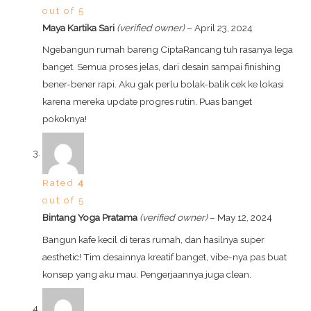
out of 5
Maya Kartika Sari
(verified owner)
–
April 23, 2024
Ngebangun rumah bareng CiptaRancang tuh rasanya lega
banget. Semua proses jelas, dari desain sampai finishing
bener-bener rapi. Aku gak perlu bolak-balik cek ke lokasi
karena mereka update progres rutin. Puas banget
pokoknya!
Rated
4
out of 5
Bintang Yoga Pratama
(verified owner)
–
May 12, 2024
Bangun kafe kecil di teras rumah, dan hasilnya super
aesthetic! Tim desainnya kreatif banget, vibe-nya pas buat
konsep yang aku mau. Pengerjaannya juga clean.