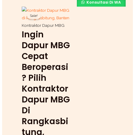
Konsultasi Di WA
Original
Current
Sale!
price
price
was:
is:
Kontraktor Dapur MBG
Ingin
Rp1.500.000.
Rp1.200.000.
Dapur MBG
Cepat
Beroperasi
? Pilih
Kontraktor
Dapur MBG
Di
Rangkasbi
Tung,