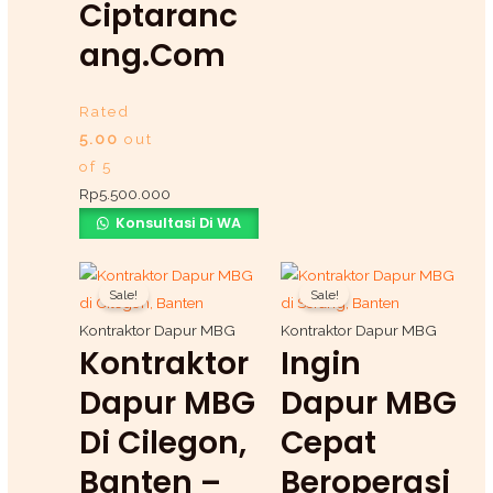
Ciptaranc
Ang.com
Rated
5.00
out
of 5
Rp
5.500.000
Konsultasi Di WA
Original
Current
Original
Current
Sale!
Sale!
price
price
price
price
was:
is:
was:
is:
Kontraktor Dapur MBG
Kontraktor Dapur MBG
Kontraktor
Ingin
Rp1.500.000.
Rp1.200.000.
Rp1.500.000.
Rp1.200.000.
Dapur MBG
Dapur MBG
Di Cilegon,
Cepat
Banten –
Beroperasi