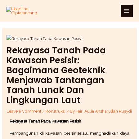
Skip
Main
to
Men
content
Rekayasa Tanah Pada
Kawasan Pesisir:
Bagaimana Geoteknik
Menjawab Tantangan
Tanah Lunak Dan
Lingkungan Laut
Leave a Comment
/
Konstruksi
/ By
Fajri Aulia Ansharullah Rusydi
Rekayasa Tanah Pada Kawasan Pesisir
Pembangunan di kawasan pesisir selalu menghadirkan daya