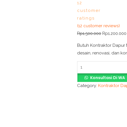
12
quantity
customer
ratings
(
12
customer reviews)
Rp
1.500.000
Rp
1.200.000
Butuh Kontraktor Dapur
desain, renovasi, dan k
Konsultasi Di WA
Category:
Kontraktor D