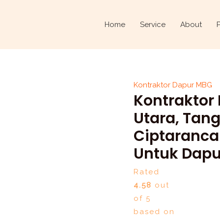
Kontraktor
Original
Dapur
price
Home
Service
About
MBG
was:
di
Rp1.500.000.
Serpong
Utara,
Kontraktor Dapur MBG
Tangerang
Kontraktor
Selatan
dari
Utara, Tang
Ciptarancang.com:
Ciptaranca
Solusi
Untuk Dapu
Aman
untuk
Rated
Dapur
4.58
out
MBG
of 5
Siap
based on
Jalan