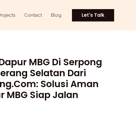
Current
price
Let's Talk
Projects
Contact
Blog
is:
Rp1.200.000.
 Dapur MBG Di Serpong
erang Selatan Dari
ng.com: Solusi Aman
r MBG Siap Jalan