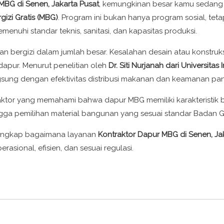
MBG di Senen, Jakarta Pusat
, kemungkinan besar kamu sedang
izi Gratis (MBG)
. Program ini bukan hanya program sosial, tet
nuhi standar teknis, sanitasi, dan kapasitas produksi.
n bergizi dalam jumlah besar. Kesalahan desain atau konstru
apur. Menurut penelitian oleh
Dr. Siti Nurjanah dari Universita
 langsung dengan efektivitas distribusi makanan dan keamanan p
aktor yang memahami bahwa dapur MBG memiliki karakteristik b
hingga pemilihan material bangunan yang sesuai standar Badan Gi
 lengkap bagaimana layanan
Kontraktor Dapur MBG di Senen, Ja
sional, efisien, dan sesuai regulasi.