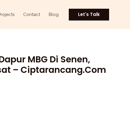
Current
price
Let's Talk
Projects
Contact
Blog
is:
Rp1.200.000.
 Dapur MBG Di Senen,
sat – Ciptarancang.com