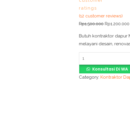
customer
ratings
(
12
customer reviews)
Rp
1.500.000
Rp
1.200.000
Butuh kontraktor dapur 
melayani desain, renovas
Konsultasi Di WA
Category:
Kontraktor D