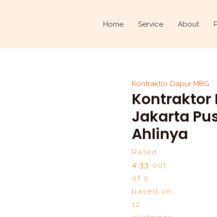
Kontraktor
Original
Dapur
price
Home
Service
About
MBG
was:
di
Rp1.500.000.
Senen,
Jakarta
Kontraktor Dapur MBG
Pusat
Kontraktor
–
Ciptarancang.com
Jakarta Pu
Ahlinya
Ahlinya
quantity
Rated
4.33
out
of 5
based on
12