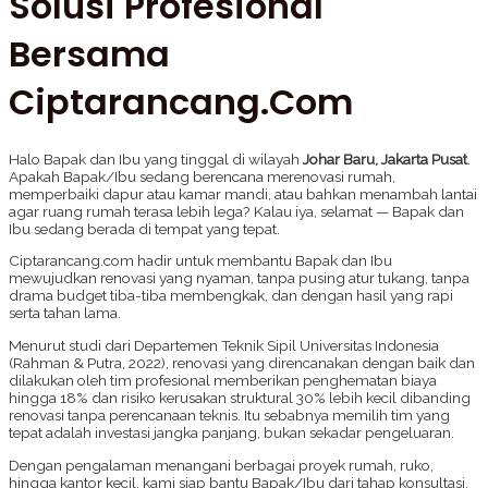
Solusi Profesional
Bersama
Ciptarancang.com
Halo Bapak dan Ibu yang tinggal di wilayah
Johar Baru, Jakarta Pusat
.
Apakah Bapak/Ibu sedang berencana merenovasi rumah,
memperbaiki dapur atau kamar mandi, atau bahkan menambah lantai
agar ruang rumah terasa lebih lega? Kalau iya, selamat — Bapak dan
Ibu sedang berada di tempat yang tepat.
Ciptarancang.com hadir untuk membantu Bapak dan Ibu
mewujudkan renovasi yang nyaman, tanpa pusing atur tukang, tanpa
drama budget tiba-tiba membengkak, dan dengan hasil yang rapi
serta tahan lama.
Menurut studi dari Departemen Teknik Sipil Universitas Indonesia
(Rahman & Putra, 2022), renovasi yang direncanakan dengan baik dan
dilakukan oleh tim profesional memberikan penghematan biaya
hingga 18% dan risiko kerusakan struktural 30% lebih kecil dibanding
renovasi tanpa perencanaan teknis. Itu sebabnya memilih tim yang
tepat adalah investasi jangka panjang, bukan sekadar pengeluaran.
Dengan pengalaman menangani berbagai proyek rumah, ruko,
hingga kantor kecil, kami siap bantu Bapak/Ibu dari tahap konsultasi,