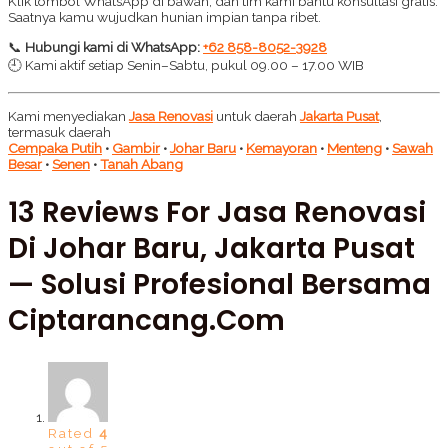
Klik tombol WhatsApp di bawah, dan tim kami bantu konsultasi gratis.
Saatnya kamu wujudkan hunian impian tanpa ribet.
📞
Hubungi kami di WhatsApp:
+62 858-8052-3928
🕘 Kami aktif setiap Senin–Sabtu, pukul 09.00 – 17.00 WIB
Kami menyediakan
Jasa Renovasi
untuk daerah
Jakarta Pusat
,
termasuk daerah
Cempaka Putih
•
Gambir
•
Johar Baru
•
Kemayoran
•
Menteng
•
Sawah
Besar
•
Senen
•
Tanah Abang
13 Reviews For
Jasa Renovasi
Di Johar Baru, Jakarta Pusat
— Solusi Profesional Bersama
Ciptarancang.com
Rated
4