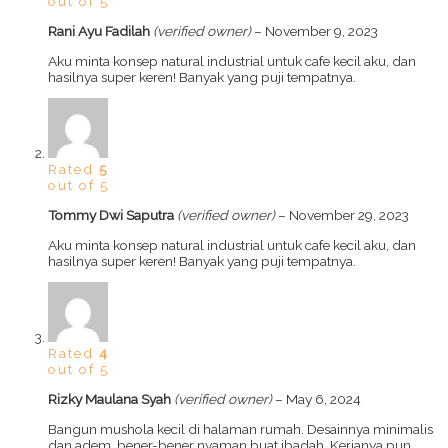
out of 5
Rani Ayu Fadilah
(verified owner)
–
November 9, 2023
Aku minta konsep natural industrial untuk cafe kecil aku, dan
hasilnya super keren! Banyak yang puji tempatnya.
Rated
5
out of 5
Tommy Dwi Saputra
(verified owner)
–
November 29, 2023
Aku minta konsep natural industrial untuk cafe kecil aku, dan
hasilnya super keren! Banyak yang puji tempatnya.
Rated
4
out of 5
Rizky Maulana Syah
(verified owner)
–
May 6, 2024
Bangun mushola kecil di halaman rumah. Desainnya minimalis
dan adem, bener-bener nyaman buat ibadah. Kerjanya pun