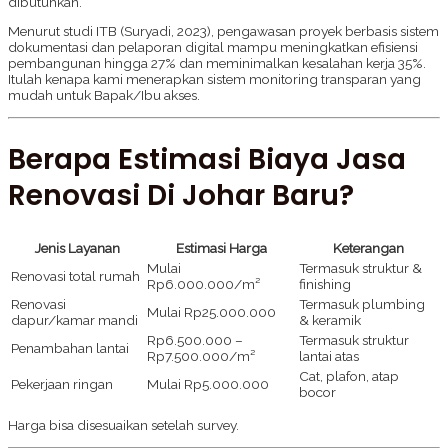
dibutuhkan.
Menurut studi ITB (Suryadi, 2023), pengawasan proyek berbasis sistem
dokumentasi dan pelaporan digital mampu meningkatkan efisiensi
pembangunan hingga 27% dan meminimalkan kesalahan kerja 35%.
Itulah kenapa kami menerapkan sistem monitoring transparan yang
mudah untuk Bapak/Ibu akses.
Berapa Estimasi Biaya Jasa
Renovasi Di Johar Baru?
Jenis Layanan
Estimasi Harga
Keterangan
Mulai
Termasuk struktur &
Renovasi total rumah
Rp6.000.000/m²
finishing
Renovasi
Termasuk plumbing
Mulai Rp25.000.000
dapur/kamar mandi
& keramik
Rp6.500.000 –
Termasuk struktur
Penambahan lantai
Rp7.500.000/m²
lantai atas
Cat, plafon, atap
Pekerjaan ringan
Mulai Rp5.000.000
bocor
Harga bisa disesuaikan setelah survey.