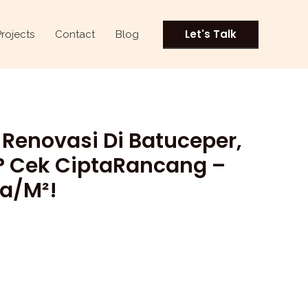
Let's Talk
Projects
Contact
Blog
Renovasi Di Batuceper,
 Cek CiptaRancang –
ta/m²!