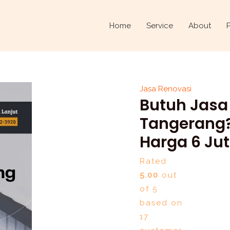
Butuh
Jasa
Home
Service
About
Renovasi
di
Batuceper,
Tangerang?
Jasa Renovasi
Cek
Butuh Jasa 
CiptaRancang
–
Tangerang?
Harga
Harga 6 Ju
6
Juta/m²!
Rated
quantity
5.00
out
of 5
based on
17