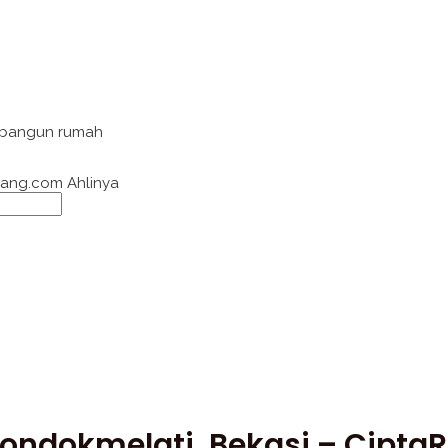
& bangun rumah
cang.com Ahlinya
ondokmelati, Bekasi – Cipta