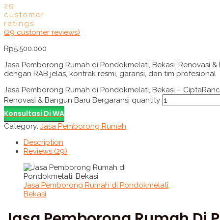
29
customer
ratings
(
29
customer reviews)
Rp
5.500.000
Jasa Pemborong Rumah di Pondokmelati, Bekasi. Renovasi 
dengan RAB jelas, kontrak resmi, garansi, dan tim profesional
Jasa Pemborong Rumah di Pondokmelati, Bekasi – CiptaRan
Renovasi & Bangun Baru Bergaransi quantity
Konsultasi Di WA
Category:
Jasa Pemborong Rumah
Description
Reviews (29)
Jasa Pemborong Rumah di Pondokmelati,
Bekasi
Jasa Pemborong Rumah Di P