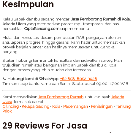
Kesimpulan
Kalau Bapak dan Ibu sedang mencari
Jasa Pemborong Rumah di Koja,
Jakarta Utara
yang memberikan proses rapi, transparan, dan hasil
berkualitas,
CiptaRancang.com
siap membantu.
Mulai dari konsultasi desain, pembuatan RAB, pengerjaan oleh tim
ahli, laporan progres, hingga garansi, kami hadir untuk memastikan
proyek berjalan lancar dan hasilnya memuaskan untuk jangka
panjang.
Silakan hubungi kami untuk konsultasi dan jadwalkan survey. Mari
wujudkan rumah atau bangunan impian Bapak dan Ibu di Koja
dengan proses yang lebih mudah dan terencana.
📞
Hubungi kami di WhatsApp:
+62 858-8052-3928
.
Tim kami siap bantu kamu dari Senin–Sabtu, pukul 09.00–17.00 WIB
Kami menyediakan
Jasa Pemborong Rumah
untuk wilayah
Jakarta
Utara
, termasuk daerah
Cilincing
•
Kelapa Gading
•
Koja
•
Pademangan
•
Penjaringan
•
Tanjung
Priok
29 Reviews For
Jasa