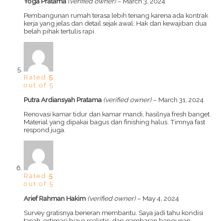
Yoga Pratama
(verified owner)
–
March 3, 2024
Pembangunan rumah terasa lebih tenang karena ada kontrak
kerja yang jelas dan detail sejak awal. Hak dan kewajiban dua
belah pihak tertulis rapi.
Rated
5
out of 5
Putra Ardiansyah Pratama
(verified owner)
–
March 31, 2024
Renovasi kamar tidur dan kamar mandi, hasilnya fresh banget.
Material yang dipakai bagus dan finishing halus. Timnya fast
respond juga.
Rated
5
out of 5
Arief Rahman Hakim
(verified owner)
–
May 4, 2024
Survey gratisnya beneran membantu. Saya jadi tahu kondisi
tanah, estimasi biaya realistis, dan gambaran bangunan