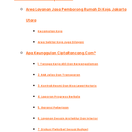
Area Layanan Jasa Pemborong Rumah Di Koja, Jakarta
Utara
Kecamatan Koja
Area Sekitar Koja Juga Dilayani
Apa Keunggulan CiptaRancang.com?
1. Tenaga Kerja Ahli Dan Berpengalaman
2. RAB Jelas Dan Transparan
3. Kontrak Resmi Dan Bisa Lewat Notaris
4. Laporan Progress Berkala
5. Garansi Pekerjaan
6. Layanan Desain Arsitektur Dan Interior
7. Diskusi Fleksibel Sesuai Budget