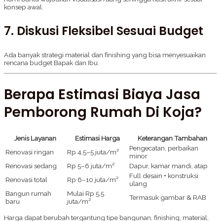
konsep awal.
7. Diskusi Fleksibel Sesuai Budget
Ada banyak strategi material dan finishing yang bisa menyesuaikan
rencana budget Bapak dan Ibu.
Berapa Estimasi Biaya Jasa
Pemborong Rumah Di Koja?
Jenis Layanan
Estimasi Harga
Keterangan Tambahan
Pengecatan, perbaikan
Renovasi ringan
Rp 4,5–5 juta/m²
minor
Renovasi sedang
Rp 5–6 juta/m²
Dapur, kamar mandi, atap
Full desain + konstruksi
Renovasi total
Rp 6–10 juta/m²
ulang
Bangun rumah
Mulai Rp 5,5
Termasuk gambar & RAB
baru
juta/m²
Harga dapat berubah tergantung tipe bangunan, finishing, material,