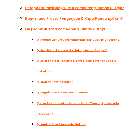
Berapa Estimasi Biaya Jasa Pemborong Rumah Di Koja?
Bagaimana Proses Pengerjaan Di CiptaRancang.com?
FAQ Seputar Jasa Pemborong Rumah Di Koja
Q: Berapa Lama Waktu Pengerjaan Bangun Rumah Dari Nol?
Q: Bisa Bantu Renovasi Bertahap Sesuai Budget?
Q: Apakah CiptaRancang Menyediakan Layanan Desain
Arsitektur?
Q: Apakah Kontrak Wajib?
Q: Bagaimana Sistem Pembayaran?
Q: Jika Ada Kerusakan Setelah Serah Terima, Apakah Ada
Perbaikan?
Q: Apakah Bisa Survei Akhir Pekan?