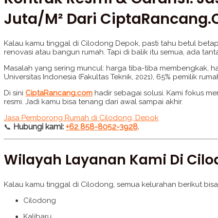
Juta/m² Dari CiptaRancang
Kalau kamu tinggal di Cilodong Depok, pasti tahu betul beta
renovasi atau bangun rumah. Tapi di balik itu semua, ada ta
Masalah yang sering muncul: harga tiba-tiba membengkak, hasi
Universitas Indonesia (Fakultas Teknik, 2021), 65% pemilik r
Di sini
CiptaRancang.com
hadir sebagai solusi. Kami fokus m
resmi. Jadi kamu bisa tenang dari awal sampai akhir.
Jasa Pemborong Rumah di Cilodong, Depok
Hubungi kami:
+62 858-8052-3928
.
📞
Wilayah Layanan Kami Di Cil
Kalau kamu tinggal di Cilodong, semua kelurahan berikut bisa
Cilodong
Kalibaru