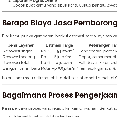
Laporan Progres Online
Cocok buat kamu yang sibuk kerja. Cukup pantau lewa
Berapa Biaya Jasa Pemborong
Biar kamu punya gambaran, berikut estimasi harga layanan ka
Jenis Layanan
Estimasi Harga
Keterangan T
Renovasi ringan
Rp 4,5 – 5 juta/m²
Pengecatan, perbai
Renovasi sedang
Rp 5 – 6 juta/m²
Dapur, kamar mandi,
Renovasi total
Rp 6 – 10 juta/m²
Full desain + konstru
Bangun rumah baru
Mulai Rp 5,5 juta/m²
Termasuk gambar &
Kalau kamu mau estimasi lebih detail sesuai kondisi rumah di 
Bagaimana Proses Pengerjaa
Kami percaya proses yang jelas bikin kamu nyaman. Berikut alu