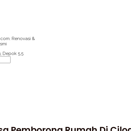
com. Renovasi &
esmi
, Depok 5,5
asa Pemborong Rumah Di Cilo