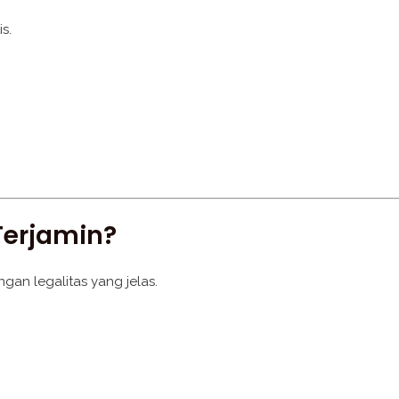
s.
Terjamin?
gan legalitas yang jelas.