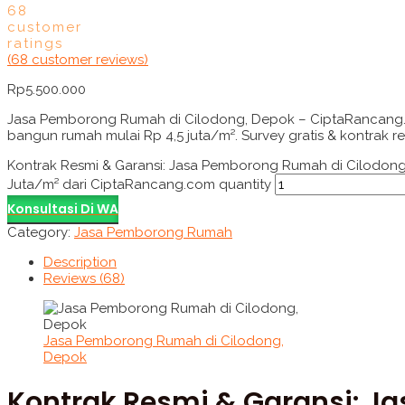
68
customer
ratings
(
68
customer reviews)
Rp
5.500.000
Jasa Pemborong Rumah di Cilodong, Depok – CiptaRancang.
bangun rumah mulai Rp 4,5 juta/m². Survey gratis & kontrak r
Kontrak Resmi & Garansi: Jasa Pemborong Rumah di Cilodong
Juta/m² dari CiptaRancang.com quantity
Konsultasi Di WA
Category:
Jasa Pemborong Rumah
Description
Reviews (68)
Jasa Pemborong Rumah di Cilodong,
Depok
Kontrak Resmi & Garansi: J