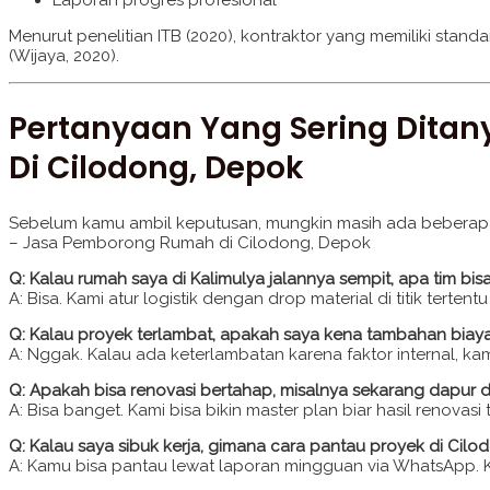
Menurut penelitian ITB (2020), kontraktor yang memiliki stan
(Wijaya, 2020).
Pertanyaan Yang Sering Dita
Di Cilodong, Depok
Sebelum kamu ambil keputusan, mungkin masih ada beberapa pe
– Jasa Pemborong Rumah di Cilodong, Depok
Q: Kalau rumah saya di Kalimulya jalannya sempit, apa tim bis
A: Bisa. Kami atur logistik dengan drop material di titik terte
Q: Kalau proyek terlambat, apakah saya kena tambahan biay
A: Nggak. Kalau ada keterlambatan karena faktor internal, kam
Q: Apakah bisa renovasi bertahap, misalnya sekarang dapur d
A: Bisa banget. Kami bisa bikin master plan biar hasil renovas
Q: Kalau saya sibuk kerja, gimana cara pantau proyek di Cilo
A: Kamu bisa pantau lewat laporan mingguan via WhatsApp. Ka