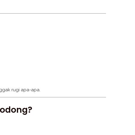
nggak rugi apa-apa.
lodong?