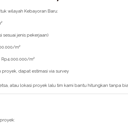
tuk wilayah Kebayoran Baru:
m²
i sesuai jenis pekerjaan)
500.000/m²
 – Rp4.000.000/m²
 proyek, dapat estimasi via survey
etsa, atau lokasi proyek lalu tim kami bantu hitungkan tanpa bi
 proyek: