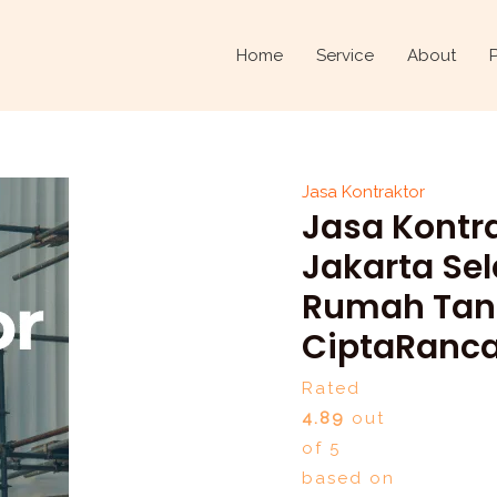
Jasa
Kontraktor
Home
Service
About
di
Kebayoran
Baru,
Jakarta
Jasa Kontraktor
Selatan
Jasa Kontra
–
Mau
Jakarta Se
bangun
Rumah Tanp
rumah
CiptaRanc
tanpa
stres?
Rated
Serahkan
4.89
out
ke
of 5
CiptaRancang.com
based on
quantity