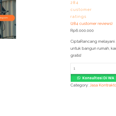
284
customer
ratings
(
284
customer reviews)
Rp
6.000.000
CiptaRancang melayani J
untuk bangun rumah, kant
gratis!
Konsultasi Di WA
Category:
Jasa Kontrakt