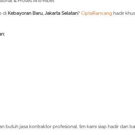
onal & Proses Anti-Ribet
o di
Kebayoran Baru, Jakarta Selatan
?
CiptaRancang
hadir khus
an:
dan butuh jasa kontraktor profesional, tim kami siap hadir dan