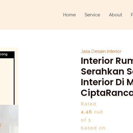
Interior
Rumah
Home
Service
About
Berantakan?
Serahkan
Saja
ke
Jasa Desain Interior
Jasa
Interior R
Desain
Interior
Serahkan S
di
Interior Di
Medansatria,
CiptaRanc
Bekasi
dari
Rated
CiptaRancang.com
4.46
out
quantity
of 5
based on