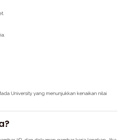
t.
ia.
h Mada University yang menunjukkan kenaikan nilai
ia?
 gambar 3D, dan dokumen gambar kerja lengkap. Jika