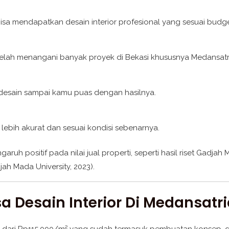
bisa mendapatkan desain interior profesional yang sesuai budge
telah menangani banyak proyek di Bekasi khususnya Medansatr
i desain sampai kamu puas dengan hasilnya.
 lebih akurat dan sesuai kondisi sebenarnya.
garuh positif pada nilai jual properti, seperti hasil riset Gadja
ah Mada University, 2023).
a Desain Interior Di Medansatr
lai dari Rp115.000/m² yang sudah termasuk pembuatan konsep,