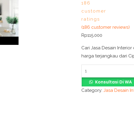
186
customer
ratings
(
186
customer reviews)
Rp
115.000
Cari Jasa Desain Interio
harga terjangkau dari C
Konsultasi Di WA
Category:
Jasa Desain In