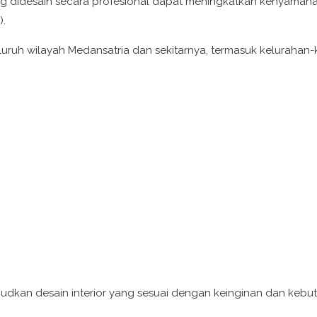
ang didesain secara profesional dapat meningkatkan kenyaman
).
luruh wilayah Medansatria dan sekitarnya, termasuk kelurahan-k
dkan desain interior yang sesuai dengan keinginan dan keb