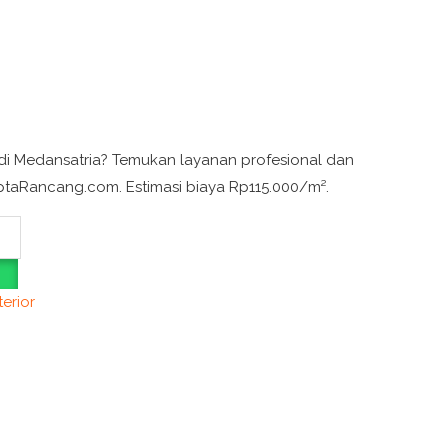
r di Medansatria? Temukan layanan profesional dan
iptaRancang.com. Estimasi biaya Rp115.000/m².
terior