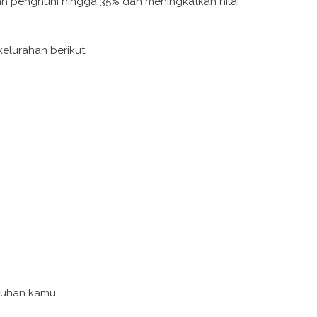
an penghuni hingga 35% dan meningkatkan nilai
elurahan berikut:
utuhan kamu