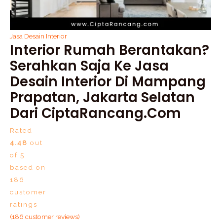
Jasa Desain Interior
Interior Rumah Berantakan?
Serahkan Saja Ke Jasa
Desain Interior Di Mampang
Prapatan, Jakarta Selatan
Dari CiptaRancang.com
Rated
4.48
out
of 5
based on
186
customer
ratings
(
186
customer reviews)