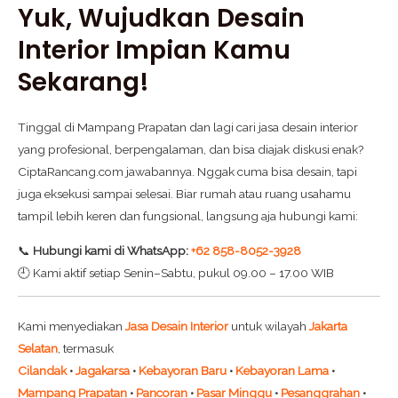
Yuk, Wujudkan Desain
Interior Impian Kamu
Sekarang!
Tinggal di Mampang Prapatan dan lagi cari jasa desain interior
yang profesional, berpengalaman, dan bisa diajak diskusi enak?
CiptaRancang.com jawabannya. Nggak cuma bisa desain, tapi
juga eksekusi sampai selesai. Biar rumah atau ruang usahamu
tampil lebih keren dan fungsional, langsung aja hubungi kami:
📞
Hubungi kami di WhatsApp:
+62 858-8052-3928
🕘 Kami aktif setiap Senin–Sabtu, pukul 09.00 – 17.00 WIB
Kami menyediakan
Jasa Desain Interior
untuk wilayah
Jakarta
Selatan
, termasuk
Cilandak
•
Jagakarsa
•
Kebayoran Baru
•
Kebayoran Lama
•
Mampang Prapatan
•
Pancoran
•
Pasar Minggu
•
Pesanggrahan
•