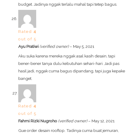
budget. Jadinya nggak terlalu mahal tapi tetep bagus.
Rated
4
out of 5
Ayu Pratiwi
(verified owner)
–
May 5, 2021
Aku suka karena mereka nggak asal kasih desain, tapi
bener-bener tanya dulu kebutuhan sehari-hari. Jadi pas
hasil jadi, nggak cuma bagus dipandang, tapi juga kepake
banget.
Rated
4
out of 5
Fahmi Rizki Nugroho
(verified owner)
–
May 12, 2021
Gue order desain rooftop. Tadinya cuma buat jemuran,