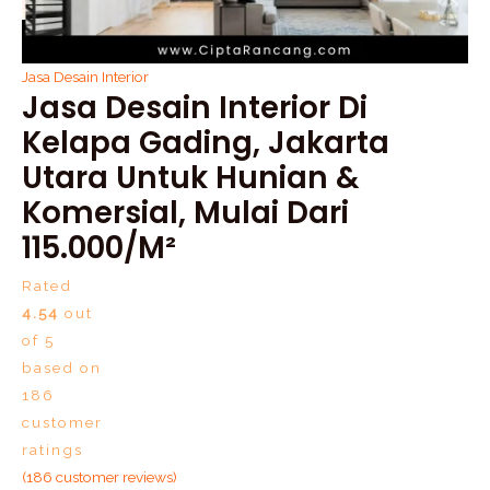
Jasa Desain Interior
Jasa Desain Interior Di
Kelapa Gading, Jakarta
Utara Untuk Hunian &
Komersial, Mulai Dari
115.000/m²
Rated
4.54
out
of 5
based on
186
customer
ratings
(
186
customer reviews)