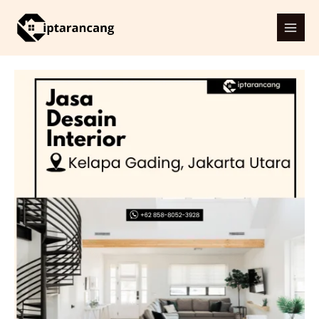
Skip
Jasa
Main
to
Desain
Men
content
Interior
di
Kelapa
Gading,
Jakarta
Utara
untuk
Hunian
&
Komersial,
Mulai
dari
115.000/m²
quantity