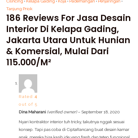
Cilincing
•
Kelapa Gading
•
Koja
•
Pademangan
•
Penjaringan
•
Tanjung Priok
186 Reviews For
Jasa Desain
Interior Di Kelapa Gading,
Jakarta Utara Untuk Hunian
& Komersial, Mulai Dari
115.000/m²
Rated
4
out of 5
Dina Maharani
(verified owner)
–
September 18, 2020
Nyari kontraktor interior tuh tricky, takutnya nggak sesuai
konsep. Tapi pas coba di CiptaRancang buat desain kamar
anak, mereka bisa kasih ide yang fresh dan tetep fungsional.