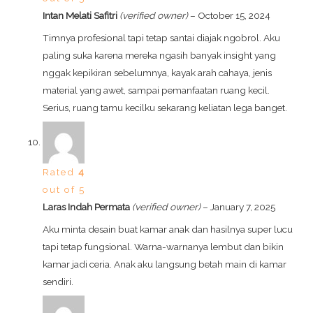
Intan Melati Safitri
(verified owner)
–
October 15, 2024
Timnya profesional tapi tetap santai diajak ngobrol. Aku
paling suka karena mereka ngasih banyak insight yang
nggak kepikiran sebelumnya, kayak arah cahaya, jenis
material yang awet, sampai pemanfaatan ruang kecil.
Serius, ruang tamu kecilku sekarang keliatan lega banget.
Rated
4
out of 5
Laras Indah Permata
(verified owner)
–
January 7, 2025
Aku minta desain buat kamar anak dan hasilnya super lucu
tapi tetap fungsional. Warna-warnanya lembut dan bikin
kamar jadi ceria. Anak aku langsung betah main di kamar
sendiri.