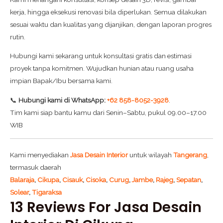
kerja, hingga eksekusi renovasi bila diperlukan. Semua dilakukan
sesuai waktu dan kualitas yang dijanjikan, dengan laporan progres
rutin.
Hubungi kami sekarang untuk konsultasi gratis dan estimasi
proyek tanpa komitmen. Wujudkan hunian atau ruang usaha
impian Bapak/Ibu bersama kami.
📞
Hubungi kami di WhatsApp:
+62 858-8052-3928
.
Tim kami siap bantu kamu dari Senin–Sabtu, pukul 09.00–17.00
WIB
Kami menyediakan
Jasa Desain Interior
untuk wilayah
Tangerang
,
termasuk daerah
Balaraja
,
Cikupa
,
Cisauk
,
Cisoka
,
Curug
,
Jambe
,
Rajeg
,
Sepatan
,
Solear
,
Tigaraksa
13 Reviews For
Jasa Desain