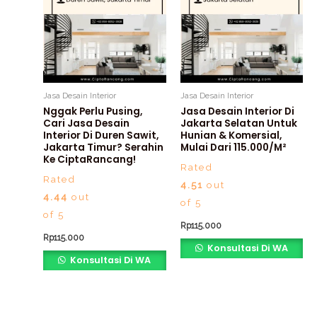
Jasa Desain Interior
Jasa Desain Interior
Nggak Perlu Pusing,
Jasa Desain Interior Di
Cari Jasa Desain
Jakarta Selatan Untuk
Interior Di Duren Sawit,
Hunian & Komersial,
Jakarta Timur? Serahin
Mulai Dari 115.000/m²
Ke CiptaRancang!
Rated
Rated
4.51
out
4.44
out
of 5
of 5
Rp
115.000
Rp
115.000
Konsultasi Di WA
Konsultasi Di WA