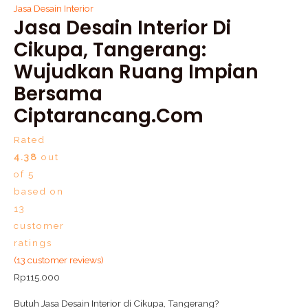
Jasa Desain Interior
Jasa Desain Interior Di
Cikupa, Tangerang:
Wujudkan Ruang Impian
Bersama
Ciptarancang.com
Rated
4.38
out
of 5
based on
13
customer
ratings
(
13
customer reviews)
Rp
115.000
Butuh Jasa Desain Interior di Cikupa, Tangerang?