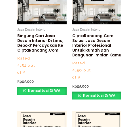
Jasa Desain Interior
Jasa Desain Interior
Bingung Cari Jasa
CiptaRancang.com:
Desain Interior Di Limo,
Solusi Jasa Desain
Depok? Percayakan Ke
Interior Profesional
CiptaRancang.com!
Untuk Rumah Dan
Bangunan Impian Kamu
Rated
Rated
4.51
out
4.50
out
of 5
of 5
Rp
115.000
Rp
115.000
Konsultasi Di WA
Konsultasi Di WA