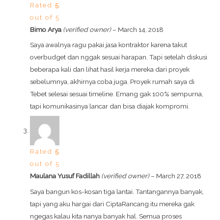
Rated
5
out of 5
Bimo Arya
(verified owner)
–
March 14, 2018
Saya awalnya ragu pakai jasa kontraktor karena takut
overbudget dan nggak sesuai harapan. Tapi setelah diskusi
beberapa kali dan lihat hasil kerja mereka dari proyek
sebelumnya, akhirnya coba juga. Proyek rumah saya di
Tebet selesai sesuai timeline. Emang gak 100% sempurna,
tapi komunikasinya lancar dan bisa diajak kompromi.
Rated
5
out of 5
Maulana Yusuf Fadillah
(verified owner)
–
March 27, 2018
Saya bangun kos-kosan tiga lantai. Tantangannya banyak,
tapi yang aku hargai dari CiptaRancang itu mereka gak
ngegas kalau kita nanya banyak hal. Semua proses