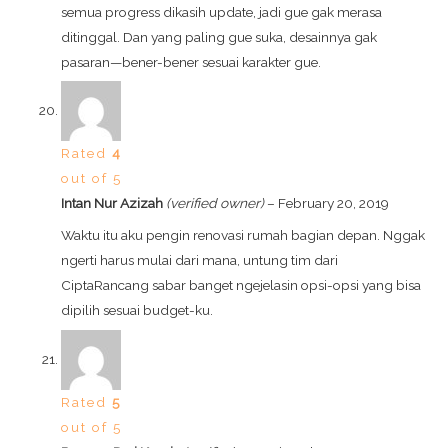
semua progress dikasih update, jadi gue gak merasa
ditinggal. Dan yang paling gue suka, desainnya gak
pasaran—bener-bener sesuai karakter gue.
Rated
4
out of 5
Intan Nur Azizah
(verified owner)
–
February 20, 2019
Waktu itu aku pengin renovasi rumah bagian depan. Nggak
ngerti harus mulai dari mana, untung tim dari
CiptaRancang sabar banget ngejelasin opsi-opsi yang bisa
dipilih sesuai budget-ku.
Rated
5
out of 5