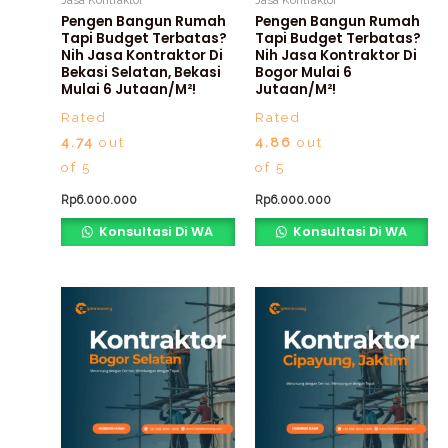
Pengen Bangun Rumah
Pengen Bangun Rumah
Tapi Budget Terbatas?
Tapi Budget Terbatas?
Nih Jasa Kontraktor Di
Nih Jasa Kontraktor Di
Bekasi Selatan, Bekasi
Bogor Mulai 6
Mulai 6 Jutaan/m²!
Jutaan/m²!
Rated
Rated
4.74
out
4.86
out
of 5
of 5
Rp
6.000.000
Rp
6.000.000
Konsultasi Di WA
Konsultasi Di WA