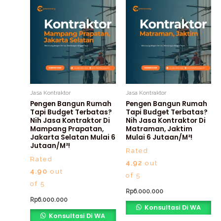
Jasa Kontraktor
Jasa Kontraktor
Pengen Bangun Rumah
Pengen Bangun Rumah
Tapi Budget Terbatas?
Tapi Budget Terbatas?
Nih Jasa Kontraktor Di
Nih Jasa Kontraktor Di
Mampang Prapatan,
Matraman, Jaktim
Jakarta Selatan Mulai 6
Mulai 6 Jutaan/m²!
Jutaan/m²!
Rated
Rated
4.92
out
4.90
out
of 5
of 5
Rp
6.000.000
Rp
6.000.000
Konsultasi Di WA
Konsultasi Di WA