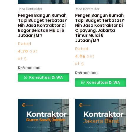
Jasa Kontraktor
Jasa Kontraktor
Pengen Bangun Rumah
Pengen Bangun Rumah
Tapi Budget Terbatas?
Tapi Budget Terbatas?
Nih Jasa Kontraktor Di
Nih Jasa Kontraktor Di
Bogor Selatan Mulai 6
Cipayung, Jakarta
Jutaan/m²!
Timur Mulai 6
Jutaan/m²!
Rated
Rated
4.70
out
4.85
out
of 5
of 5
Rp
6.000.000
Rp
6.000.000
Konsultasi Di WA
Konsultasi Di WA