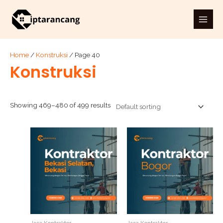
Skip
Main
to
Men
content
Home
/
Konstruksi
/ Page 40
Konstruksi
Showing 469–480 of 499 results
Jasa Kontraktor
Jasa Kontraktor